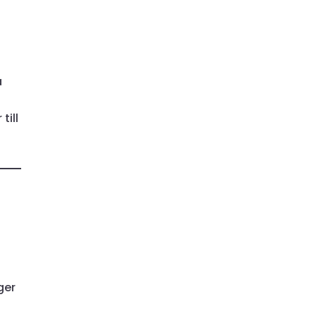
a
till
a
ger