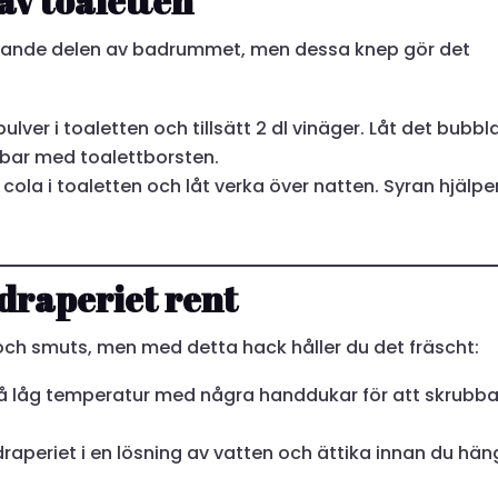
 av toaletten
ävande delen av badrummet, men dessa knep gör det
pulver i toaletten och tillsätt 2 dl vinäger. Låt det bubbl
bbar med toalettborsten.
 cola i toaletten och låt verka över natten. Syran hjälper 
hdraperiet rent
ch smuts, men med detta hack håller du det fräscht:
å låg temperatur med några handdukar för att skrubb
aperiet i en lösning av vatten och ättika innan du hän