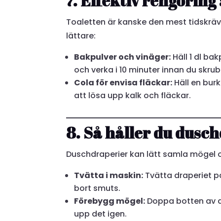
7. Effektiv rengöring
Toaletten är kanske den mest tidskr
lättare:
Bakpulver och vinäger:
Häll 1 dl bak
och verka i 10 minuter innan du skru
Cola för envisa fläckar:
Häll en burk
att lösa upp kalk och fläckar.
8. Så håller du dusc
Duschdraperier kan lätt samla mögel o
Tvätta i maskin:
Tvätta draperiet p
bort smuts.
Förebygg mögel:
Doppa botten av dr
upp det igen.