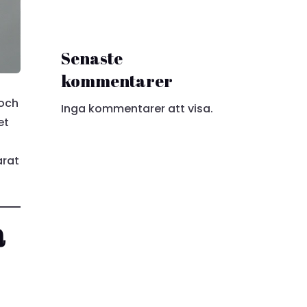
Senaste
kommentarer
 och
Inga kommentarer att visa.
et
arat
a