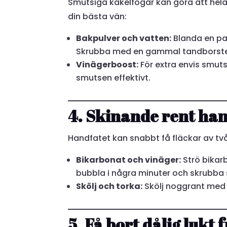
Smutsiga kakelfogar kan göra att hel
din bästa vän:
Bakpulver och vatten:
Blanda en pa
Skrubba med en gammal tandborste 
Vinägerboost:
För extra envis smuts,
smutsen effektivt.
4. Skinande rent ha
Handfatet kan snabbt få fläckar av tv
Bikarbonat och vinäger:
Strö bikar
bubbla i några minuter och skrubb
Skölj och torka:
Skölj noggrant med v
5. Få bort dålig lukt