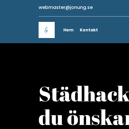
webmaster@jonung.se
Hem
Kontakt
Städhack
du önskar