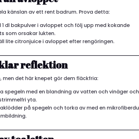
hela känslan av ett rent badrum. Prova detta:
l 1 dl bakpulver i avloppet och följ upp med kokande
ts som orsakar lukten.
ll lite citronjuice i avloppet efter rengöringen.
 klar reflektion
, men det här knepet gör dem fläckfria:
a spegeln med en blandning av vatten och vinäger oc
trimmelfri yta.
 raklödder på spegeln och torka av med en mikrofiberdu
 imbildning.