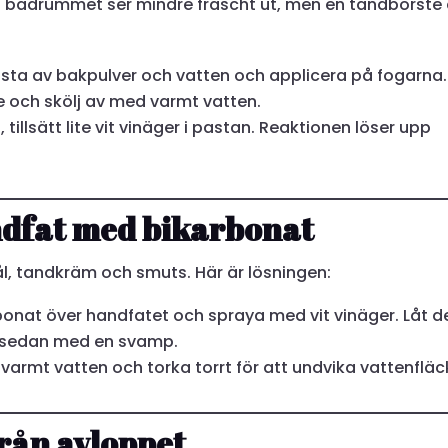
a badrummet ser mindre fräscht ut, men en tandborste 
sta av bakpulver och vatten och applicera på fogarna.
och skölj av med varmt vatten.
 tillsätt lite vit vinäger i pastan. Reaktionen löser upp
ndfat med bikarbonat
ål, tandkräm och smuts. Här är lösningen:
bonat över handfatet och spraya med vit vinäger. Låt d
a sedan med en svamp.
armt vatten och torka torrt för att undvika vattenfläc
 från avloppet