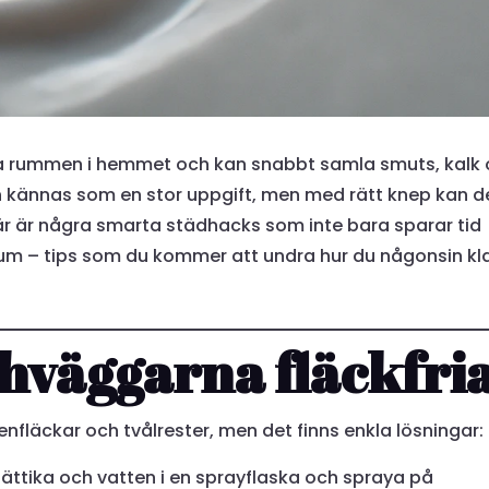
a rummen i hemmet och kan snabbt samla smuts, kalk
 kännas som en stor uppgift, men med rätt knep kan d
 Här är några smarta städhacks som inte bara sparar tid
rum – tips som du kommer att undra hur du någonsin kl
schväggarna fläckfri
fläckar och tvålrester, men det finns enkla lösningar:
 ättika och vatten i en sprayflaska och spraya på