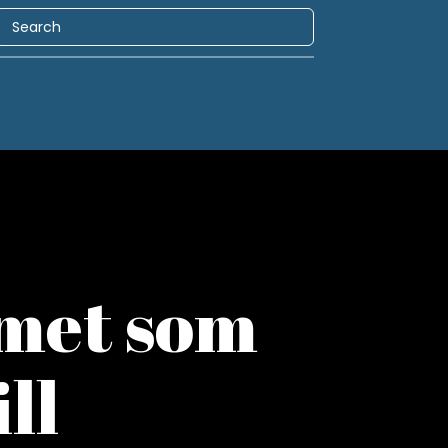
met som
ll